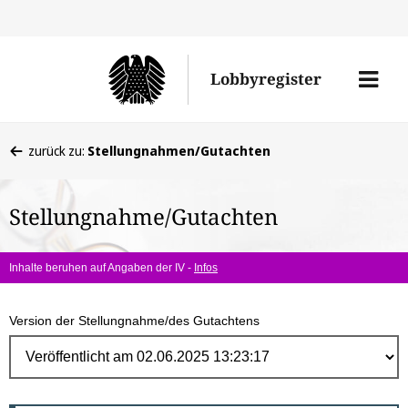
Direk
zum
Men
Lobbyregister
Inhal
öffne
Sie
zurück zu:
Stellungnahmen/Gutachten
befinden
sich
Stellungnahme/Gutachten
hier:
Inhalte beruhen auf Angaben der IV -
Infos
Version der Stellungnahme/des Gutachtens