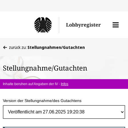
Direk
zum
Men
Lobbyregister
Inhal
öffne
Sie
zurück zu:
Stellungnahmen/Gutachten
befinden
sich
Stellungnahme/Gutachten
hier:
Inhalte beruhen auf Angaben der IV -
Infos
Version der Stellungnahme/des Gutachtens