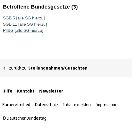
Betroffene Bundesgesetze (3)
SGB 5
[alle SG hierzu]
SGB 11
[alle SG hierzu]
PflBG
[alle SG hierzu]
Sie
zurück zu:
Stellungnahmen/Gutachten
befinden
sich
hier:
Interne
Hilfe
Kontakt
Newsletter
Links
Barrierefreiheit
Datenschutz
Inhalte melden
Impressum
© Deutscher Bundestag