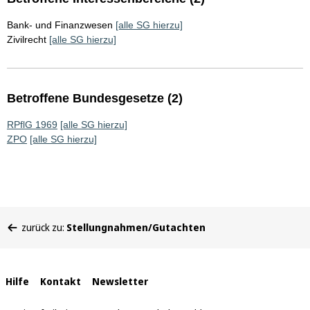
Bank- und Finanzwesen
[alle SG hierzu]
Zivilrecht
[alle SG hierzu]
Betroffene Bundesgesetze (2)
RPflG 1969
[alle SG hierzu]
ZPO
[alle SG hierzu]
Sie
zurück zu:
Stellungnahmen/Gutachten
befinden
sich
hier:
Interne
Hilfe
Kontakt
Newsletter
Links