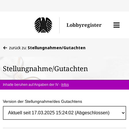
Direk
zum
Men
Lobbyregister
Inhal
öffne
Sie
zurück zu:
Stellungnahmen/Gutachten
befinden
sich
Stellungnahme/Gutachten
hier:
Inhalte beruhen auf Angaben der IV -
Infos
Version der Stellungnahme/des Gutachtens