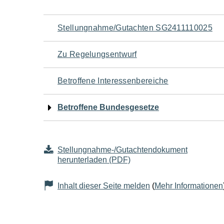
Navigation
Stellungnahme/Gutachten SG2411110025
für
Zu Regelungsentwurf
den
Betroffene Interessenbereiche
Seiteninhalt
Betroffene Bundesgesetze
Stellungnahme-/Gutachtendokument
herunterladen (PDF)
Inhalt dieser Seite melden
(
Mehr Informationen