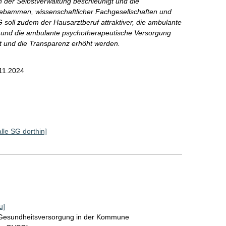
n der Selbstverwaltung beschleunigt und die
Hebammen, wissenschaftlicher Fachgesellschaften und
soll zudem der Hausarztberuf attraktiver, die ambulante
he und die ambulante psychotherapeutische Versorgung
rt und die Transparenz erhöht werden.
11.2024
alle SG dorthin]
u]
r Gesundheitsversorgung in der Kommune