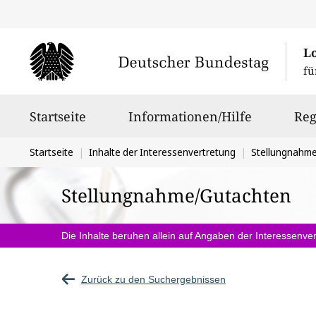
L
fü
Hauptnavigation
Startseite
Informationen/Hilfe
Reg
Sie
Startseite
Inhalte der Interessenvertretung
Stellungnahm
befinden
Stellungnahme/Gutachten
sich
hier:
Die Inhalte beruhen allein auf Angaben der Interessenver
Zurück zu den Suchergebnissen