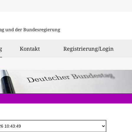
Direkt
zum
ag und der Bundesregierung
Inhalt
ausgewählt
g
Kontakt
Registrierung/Login