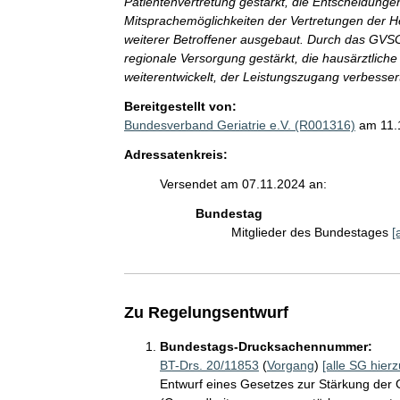
Patientenvertretung gestärkt, die Entscheidunge
Mitsprachemöglichkeiten der Vertretungen der 
weiterer Betroffener ausgebaut. Durch das GVSG 
regionale Versorgung gestärkt, die hausärztlic
weiterentwickelt, der Leistungszugang verbesse
Bereitgestellt von:
Bundesverband Geriatrie e.V. (R001316)
am 11.
Adressatenkreis:
Versendet am 07.11.2024 an:
Bundestag
Mitglieder des Bundestages
[
Zu Regelungsentwurf
Bundestags-Drucksachennummer:
BT-Drs. 20/11853
(
Vorgang
)
[alle SG hierz
Entwurf eines Gesetzes zur Stärkung de