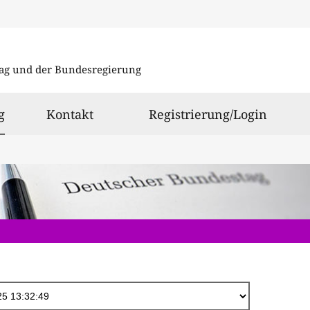
Direkt
zum
ag und der Bundesregierung
Inhalt
ausgewählt
g
Kontakt
Registrierung/Login