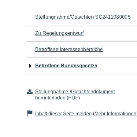
Navigation
Stellungnahme/Gutachten SG2411080005
für
Zu Regelungsentwurf
den
Betroffene Interessenbereiche
Seiteninhalt
Betroffene Bundesgesetze
Stellungnahme-/Gutachtendokument
herunterladen (PDF)
Inhalt dieser Seite melden
(
Mehr Informationen