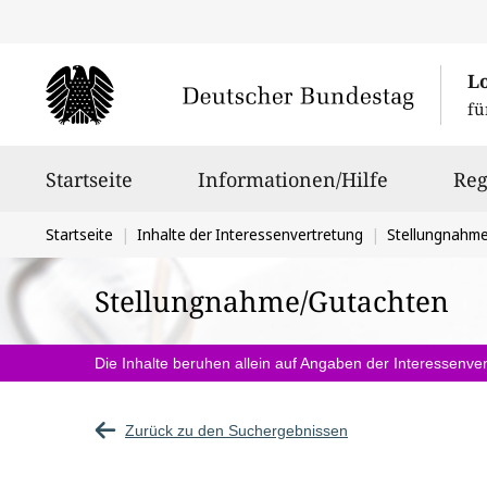
L
fü
Hauptnavigation
Startseite
Informationen/Hilfe
Reg
Sie
Startseite
Inhalte der Interessenvertretung
Stellungnahm
befinden
Stellungnahme/Gutachten
sich
hier:
Die Inhalte beruhen allein auf Angaben der Interessenver
Zurück zu den Suchergebnissen