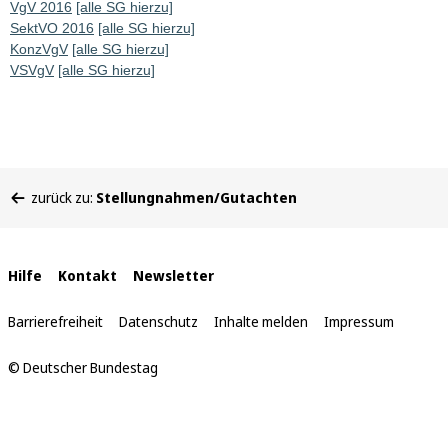
VgV 2016
[alle SG hierzu]
SektVO 2016
[alle SG hierzu]
KonzVgV
[alle SG hierzu]
VSVgV
[alle SG hierzu]
Sie
zurück zu:
Stellungnahmen/Gutachten
befinden
sich
hier:
Interne
Hilfe
Kontakt
Newsletter
Links
Barrierefreiheit
Datenschutz
Inhalte melden
Impressum
© Deutscher Bundestag