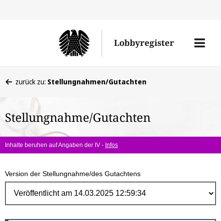
Direk
zum
Men
Lobbyregister
Inhal
öffne
Sie
zurück zu:
Stellungnahmen/Gutachten
befinden
sich
Stellungnahme/Gutachten
hier:
Inhalte beruhen auf Angaben der IV -
Infos
Version der Stellungnahme/des Gutachtens