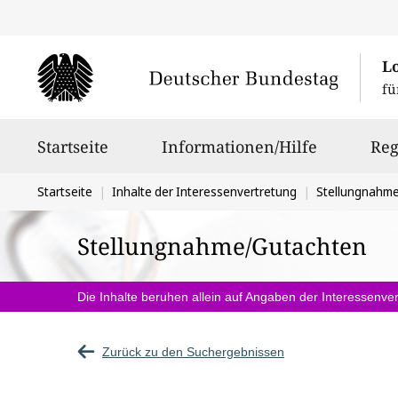
L
fü
Hauptnavigation
Startseite
Informationen/Hilfe
Reg
Sie
Startseite
Inhalte der Interessenvertretung
Stellungnahm
befinden
Stellungnahme/Gutachten
sich
hier:
Die Inhalte beruhen allein auf Angaben der Interessenver
Zurück zu den Suchergebnissen