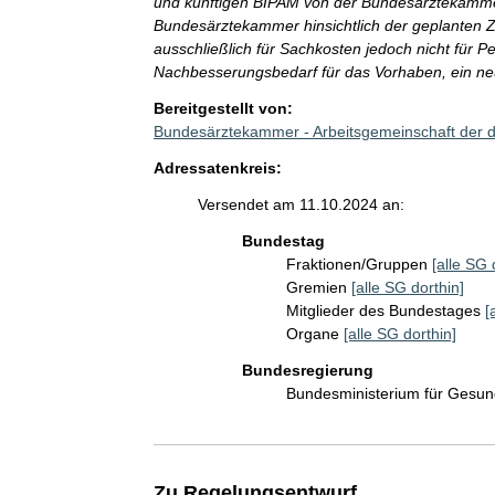
und künftigen BIPAM von der Bundesärztekammer al
Bundesärztekammer hinsichtlich der geplanten Z
ausschließlich für Sachkosten jedoch nicht für
Nachbesserungsbedarf für das Vorhaben, ein neue
Bereitgestellt von:
Bundesärztekammer - Arbeitsgemeinschaft der
Adressatenkreis:
Versendet am 11.10.2024 an:
Bundestag
Fraktionen/Gruppen
[alle SG 
Gremien
[alle SG dorthin]
Mitglieder des Bundestages
[
Organe
[alle SG dorthin]
Bundesregierung
Bundesministerium für Gesu
Zu Regelungsentwurf