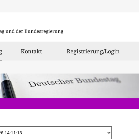
Direkt
zum
ag und der Bundesregierung
Inhalt
ausgewählt
g
Kontakt
Registrierung/Login