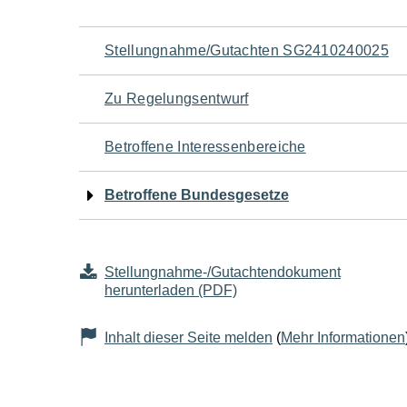
Navigation
Stellungnahme/Gutachten SG2410240025
für
Zu Regelungsentwurf
den
Betroffene Interessenbereiche
Seiteninhalt
Betroffene Bundesgesetze
Stellungnahme-/Gutachtendokument
herunterladen (PDF)
Inhalt dieser Seite melden
(
Mehr Informationen