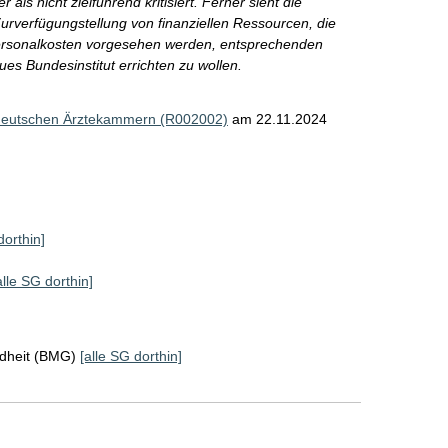
s nicht zielführend kritisiert. Ferner sieht die
urverfügungstellung von finanziellen Ressourcen, die
 Personalkosten vorgesehen werden, entsprechenden
s Bundesinstitut errichten zu wollen.
 deutschen Ärztekammern (R002002)
am 22.11.2024
dorthin]
alle SG dorthin]
ndheit (BMG)
[alle SG dorthin]