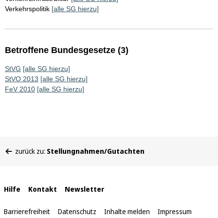
Verkehrspolitik
[alle SG hierzu]
Betroffene Bundesgesetze (3)
StVG
[alle SG hierzu]
StVO 2013
[alle SG hierzu]
FeV 2010
[alle SG hierzu]
Sie
zurück zu:
Stellungnahmen/Gutachten
befinden
sich
hier:
Interne
Hilfe
Kontakt
Newsletter
Links
Barrierefreiheit
Datenschutz
Inhalte melden
Impressum