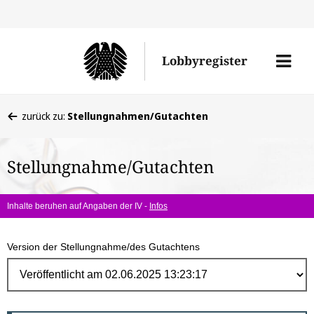
Direk
zum
Men
Lobbyregister
Inhal
öffne
Sie
zurück zu:
Stellungnahmen/Gutachten
befinden
sich
Stellungnahme/Gutachten
hier:
Inhalte beruhen auf Angaben der IV -
Infos
Version der Stellungnahme/des Gutachtens