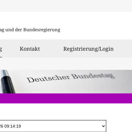
Direkt
zum
ag und der Bundesregierung
Inhalt
ausgewählt
g
Kontakt
Registrierung/Login