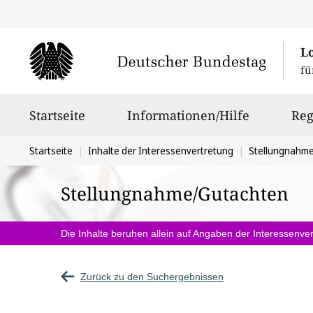
L
fü
Hauptnavigation
Startseite
Informationen/Hilfe
Reg
Sie
Startseite
Inhalte der Interessenvertretung
Stellungnahm
befinden
Stellungnahme/Gutachten
sich
hier:
Die Inhalte beruhen allein auf Angaben der Interessenver
Zurück zu den Suchergebnissen