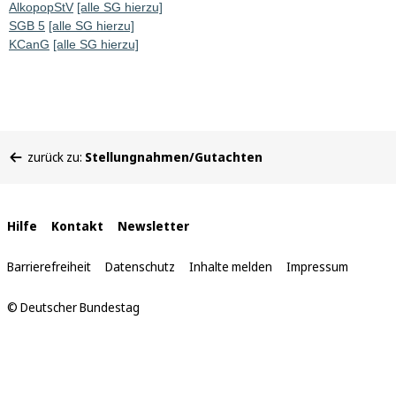
AlkopopStV
[alle SG hierzu]
SGB 5
[alle SG hierzu]
KCanG
[alle SG hierzu]
Sie
zurück zu:
Stellungnahmen/Gutachten
befinden
sich
hier:
Interne
Hilfe
Kontakt
Newsletter
Links
Barrierefreiheit
Datenschutz
Inhalte melden
Impressum
© Deutscher Bundestag