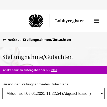
Direk
zum
Men
Lobbyregister
Inhal
öffne
Sie
zurück zu:
Stellungnahmen/Gutachten
befinden
sich
Stellungnahme/Gutachten
hier:
Inhalte beruhen auf Angaben der IV -
Infos
Version der Stellungnahme/des Gutachtens