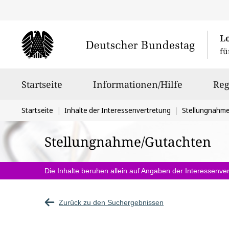
L
fü
Hauptnavigation
Startseite
Informationen/Hilfe
Reg
Sie
Startseite
Inhalte der Interessenvertretung
Stellungnahm
befinden
Stellungnahme/Gutachten
sich
hier:
Die Inhalte beruhen allein auf Angaben der Interessenver
Zurück zu den Suchergebnissen