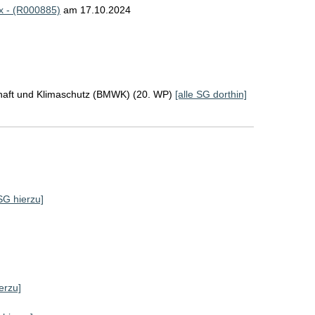
2x - (R000885)
am 17.10.2024
chaft und Klimaschutz (BMWK) (20. WP)
[alle SG dorthin]
 SG hierzu]
erzu]