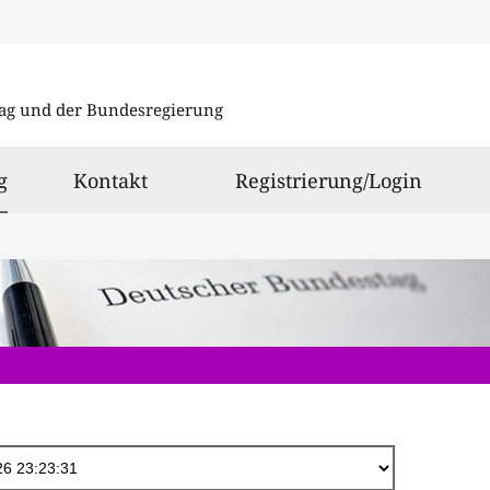
Direkt
zum
ag und der Bundesregierung
Inhalt
ausgewählt
g
Kontakt
Registrierung/Login