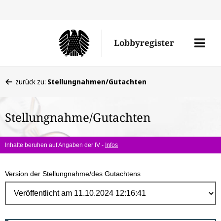
Direk
zum
Men
Lobbyregister
Inhal
öffne
Sie
zurück zu:
Stellungnahmen/Gutachten
befinden
sich
Stellungnahme/Gutachten
hier:
Inhalte beruhen auf Angaben der IV -
Infos
Version der Stellungnahme/des Gutachtens