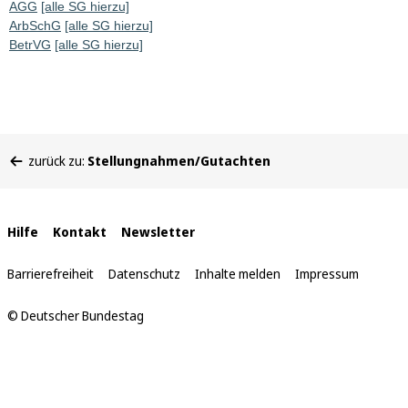
AGG
[alle SG hierzu]
ArbSchG
[alle SG hierzu]
BetrVG
[alle SG hierzu]
Sie
zurück zu:
Stellungnahmen/Gutachten
befinden
sich
hier:
Interne
Hilfe
Kontakt
Newsletter
Links
Barrierefreiheit
Datenschutz
Inhalte melden
Impressum
© Deutscher Bundestag