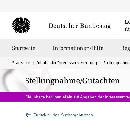
L
fü
Hauptnavigation
Startseite
Informationen/Hilfe
Reg
Sie
Startseite
Inhalte der Interessenvertretung
Stellungnahm
befinden
Stellungnahme/Gutachten
sich
hier:
Die Inhalte beruhen allein auf Angaben der Interessenver
Zurück zu den Suchergebnissen