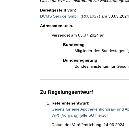
Office für PTA als Instrument zur Fachkräftegew
Bereitgestellt von:
DCMS Service GmbH (R001927)
am 30.09.2024
Adressatenkreis:
Versendet am 03.07.2024 an:
Bundestag
Mitglieder des Bundestages
[
Bundesregierung
Bundesministerium für Gesu
Zu Regelungsentwurf
Referentenentwurf:
Gesetz für eine Apothekenhonorar- und A
WP)
(
Vorgang
)
[alle SG hierzu]
Datum der Veröffentlichung: 14.06.2024