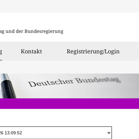
Direkt
zum
ag und der Bundesregierung
Inhalt
ausgewählt
g
Kontakt
Registrierung/Login