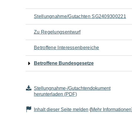
Navigation
Stellungnahme/Gutachten SG2409300221
für
Zu Regelungsentwurf
den
Betroffene Interessenbereiche
Seiteninhalt
Betroffene Bundesgesetze
Stellungnahme-/Gutachtendokument
herunterladen (PDF)
Inhalt dieser Seite melden
(
Mehr Informationen