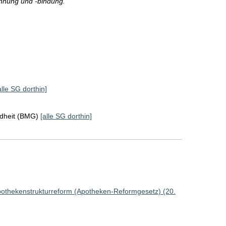
innung und -bindung.
alle SG dorthin]
ndheit (BMG)
[alle SG dorthin]
pothekenstrukturreform (Apotheken-Reformgesetz) (20.