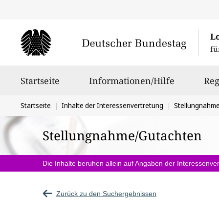
L
fü
Hauptnavigation
Startseite
Informationen/Hilfe
Reg
Sie
Startseite
Inhalte der Interessenvertretung
Stellungnahm
befinden
Stellungnahme/Gutachten
sich
hier:
Die Inhalte beruhen allein auf Angaben der Interessenver
Zurück zu den Suchergebnissen