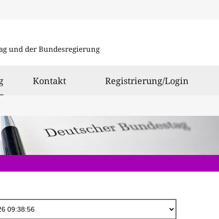
Direkt
zum
ag und der Bundesregierung
Inhalt
ausgewählt
g
Kontakt
Registrierung/Login