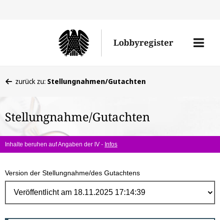
Direk
zum
Men
Lobbyregister
Inhal
öffne
Sie
zurück zu:
Stellungnahmen/Gutachten
befinden
sich
Stellungnahme/Gutachten
hier:
Inhalte beruhen auf Angaben der IV -
Infos
Version der Stellungnahme/des Gutachtens