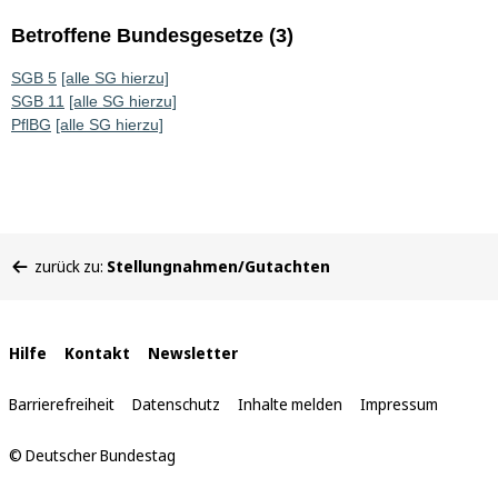
Betroffene Bundesgesetze (3)
SGB 5
[alle SG hierzu]
SGB 11
[alle SG hierzu]
PflBG
[alle SG hierzu]
Sie
zurück zu:
Stellungnahmen/Gutachten
befinden
sich
hier:
Interne
Hilfe
Kontakt
Newsletter
Links
Barrierefreiheit
Datenschutz
Inhalte melden
Impressum
© Deutscher Bundestag