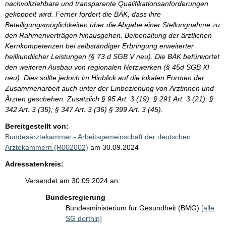
nachvollziehbare und transparente Qualifikationsanforderungen
gekoppelt wird. Ferner fordert die BÄK, dass ihre
Beteiligungsmöglichkeiten über die Abgabe einer Stellungnahme zu
den Rahmenverträgen hinausgehen. Beibehaltung der ärztlichen
Kernkompetenzen bei selbständiger Erbringung erweiterter
heilkundlicher Leistungen (§ 73 d SGB V neu). Die BÄK befürwortet
den weiteren Ausbau von regionalen Netzwerken (§ 45d SGB XI
neu). Dies sollte jedoch im Hinblick auf die lokalen Formen der
Zusammenarbeit auch unter der Einbeziehung von Ärztinnen und
Ärzten geschehen. Zusätzlich § 95 Art. 3 (19); § 291 Art. 3 (21); §
342 Art. 3 (35); § 347 Art. 3 (36) § 399 Art. 3 (45).
Bereitgestellt von:
Bundesärztekammer - Arbeitsgemeinschaft der deutschen
Ärztekammern (R002002)
am 30.09.2024
Adressatenkreis:
Versendet am 30.09.2024 an:
Bundesregierung
Bundesministerium für Gesundheit (BMG)
[alle
SG dorthin]