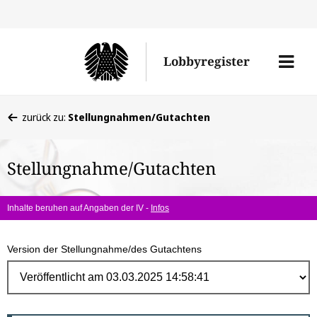
Direk
zum
Men
Lobbyregister
Inhal
öffne
Sie
zurück zu:
Stellungnahmen/Gutachten
befinden
sich
Stellungnahme/Gutachten
hier:
Inhalte beruhen auf Angaben der IV -
Infos
Version der Stellungnahme/des Gutachtens