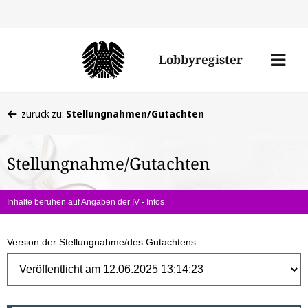
Direk
zum
Men
Lobbyregister
Inhal
öffne
Sie
zurück zu:
Stellungnahmen/Gutachten
befinden
sich
Stellungnahme/Gutachten
hier:
Inhalte beruhen auf Angaben der IV -
Infos
Version der Stellungnahme/des Gutachtens