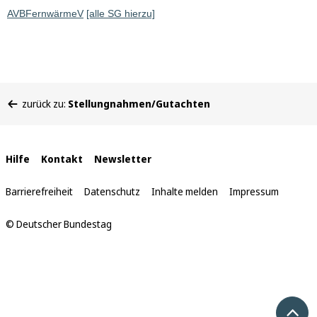
AVBFernwärmeV
[alle SG hierzu]
Sie
zurück zu:
Stellungnahmen/Gutachten
befinden
sich
hier:
Interne
Hilfe
Kontakt
Newsletter
Links
Barrierefreiheit
Datenschutz
Inhalte melden
Impressum
© Deutscher Bundestag
Nach