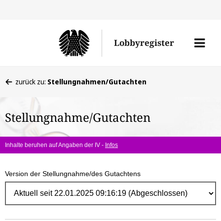
Direk
zum
Men
Lobbyregister
Inhal
öffne
Sie
zurück zu:
Stellungnahmen/Gutachten
befinden
sich
Stellungnahme/Gutachten
hier:
Inhalte beruhen auf Angaben der IV -
Infos
Version der Stellungnahme/des Gutachtens