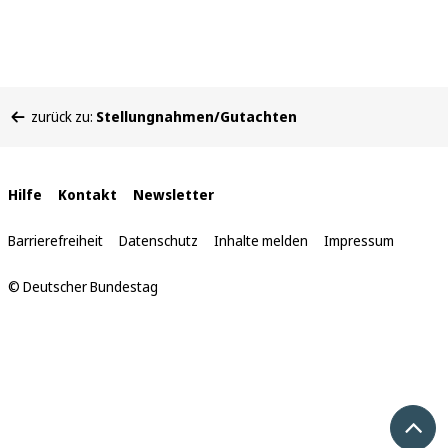
Sie
zurück zu:
Stellungnahmen/Gutachten
befinden
sich
hier:
Interne
Hilfe
Kontakt
Newsletter
Links
Barrierefreiheit
Datenschutz
Inhalte melden
Impressum
© Deutscher Bundestag
Nach