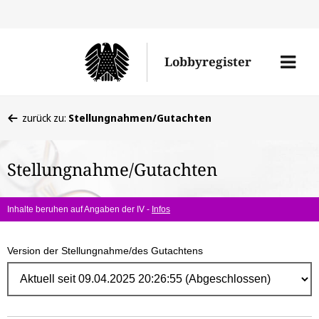
Direk
zum
Men
Lobbyregister
Inhal
öffne
Sie
zurück zu:
Stellungnahmen/Gutachten
befinden
sich
Stellungnahme/Gutachten
hier:
Inhalte beruhen auf Angaben der IV -
Infos
Version der Stellungnahme/des Gutachtens