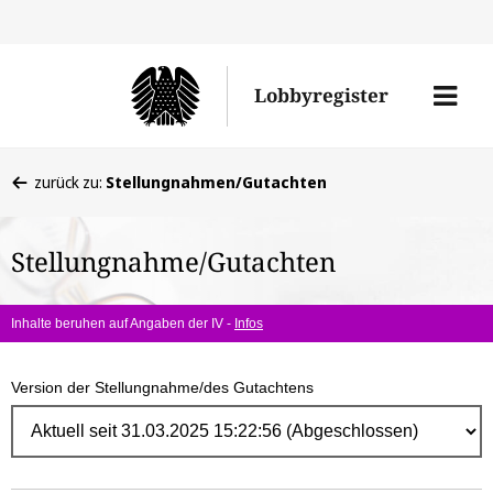
Direk
zum
Men
Lobbyregister
Inhal
öffne
Sie
zurück zu:
Stellungnahmen/Gutachten
befinden
sich
Stellungnahme/Gutachten
hier:
Inhalte beruhen auf Angaben der IV -
Infos
Version der Stellungnahme/des Gutachtens