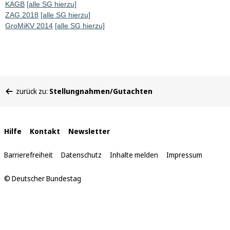
KAGB
[alle SG hierzu]
ZAG 2018
[alle SG hierzu]
GroMiKV 2014
[alle SG hierzu]
Sie
zurück zu:
Stellungnahmen/Gutachten
befinden
sich
hier:
Interne
Hilfe
Kontakt
Newsletter
Links
Barrierefreiheit
Datenschutz
Inhalte melden
Impressum
© Deutscher Bundestag