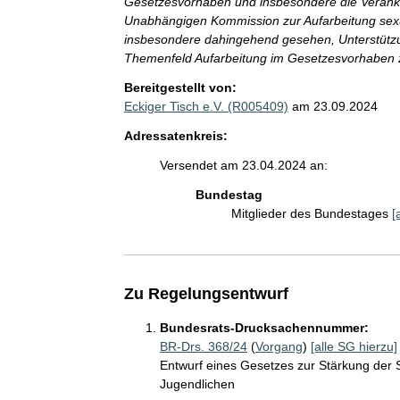
Gesetzesvorhaben und insbesondere die Verank
Unabhängigen Kommission zur Aufarbeitung sexu
insbesondere dahingehend gesehen, Unterstützu
Themenfeld Aufarbeitung im Gesetzesvorhaben z
Bereitgestellt von:
Eckiger Tisch e.V. (R005409)
am 23.09.2024
Adressatenkreis:
Versendet am 23.04.2024 an:
Bundestag
Mitglieder des Bundestages
[
Zu Regelungsentwurf
Bundesrats-Drucksachennummer:
BR-Drs. 368/24
(
Vorgang
)
[alle SG hierzu]
Entwurf eines Gesetzes zur Stärkung der 
Jugendlichen