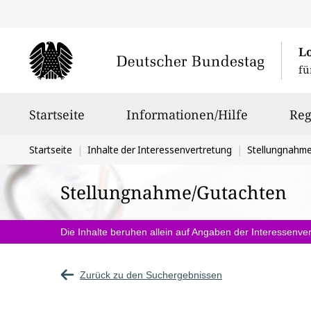
L
fü
Hauptnavigation
Startseite
Informationen/Hilfe
Reg
Sie
Startseite
Inhalte der Interessenvertretung
Stellungnahm
befinden
Stellungnahme/Gutachten
sich
hier:
Die Inhalte beruhen allein auf Angaben der Interessenver
Zurück zu den Suchergebnissen