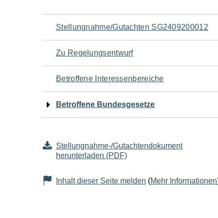
Navigation
Stellungnahme/Gutachten SG2409200012
für
Zu Regelungsentwurf
den
Betroffene Interessenbereiche
Seiteninhalt
Betroffene Bundesgesetze
Stellungnahme-/Gutachtendokument
herunterladen (PDF)
Inhalt dieser Seite melden
(
Mehr Informationen