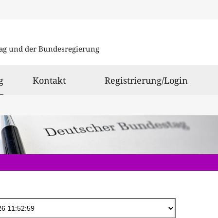
Direkt
zum
ag und der Bundesregierung
Inhalt
ausgewählt
g
Kontakt
Registrierung/Login