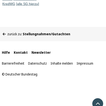
KredWG
[alle SG hierzu]
Sie
zurück zu:
Stellungnahmen/Gutachten
befinden
sich
hier:
Interne
Hilfe
Kontakt
Newsletter
Links
Barrierefreiheit
Datenschutz
Inhalte melden
Impressum
© Deutscher Bundestag
Nach