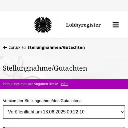
Direk
zum
Men
Lobbyregister
Inhal
öffne
Sie
zurück zu:
Stellungnahmen/Gutachten
befinden
sich
Stellungnahme/Gutachten
hier:
Inhalte beruhen auf Angaben der IV -
Infos
Version der Stellungnahme/des Gutachtens