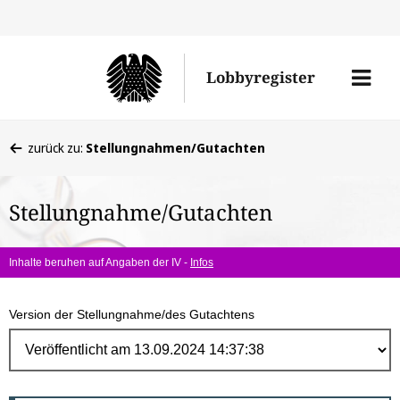
Direk
zum
Men
Lobbyregister
Inhal
öffne
Sie
zurück zu:
Stellungnahmen/Gutachten
befinden
sich
Stellungnahme/Gutachten
hier:
Inhalte beruhen auf Angaben der IV -
Infos
Version der Stellungnahme/des Gutachtens