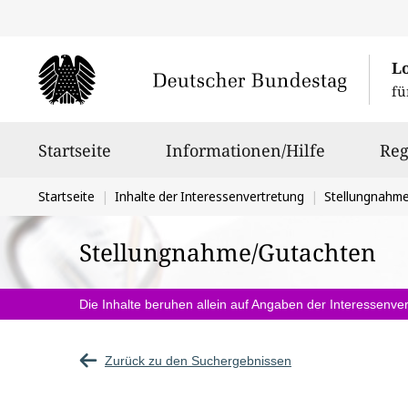
L
fü
Hauptnavigation
Startseite
Informationen/Hilfe
Reg
Sie
Startseite
Inhalte der Interessenvertretung
Stellungnahm
befinden
Stellungnahme/Gutachten
sich
hier:
Die Inhalte beruhen allein auf Angaben der Interessenver
Zurück zu den Suchergebnissen