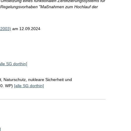
 Umsetzung eines funktionalen Zertifizierungssystems für
as Regelungsvorhaben "Maßnahmen zum Hochlauf der
02003)
am 12.09.2024
alle SG dorthin]
, Naturschutz, nukleare Sicherheit und
20. WP)
[alle SG dorthin]
]