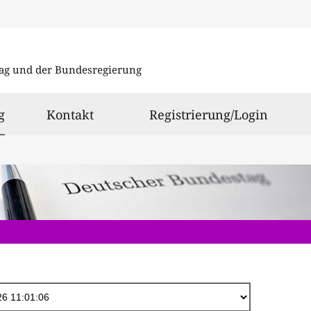
Direkt
zum
ag und der Bundesregierung
Inhalt
ausgewählt
g
Kontakt
Registrierung/Login