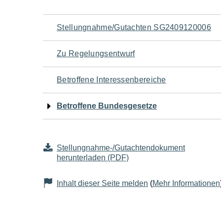
Navigation
Stellungnahme/Gutachten SG2409120006
für
Zu Regelungsentwurf
den
Betroffene Interessenbereiche
Seiteninhalt
Betroffene Bundesgesetze
Stellungnahme-/Gutachtendokument
herunterladen (PDF)
Inhalt dieser Seite melden
(
Mehr Informationen