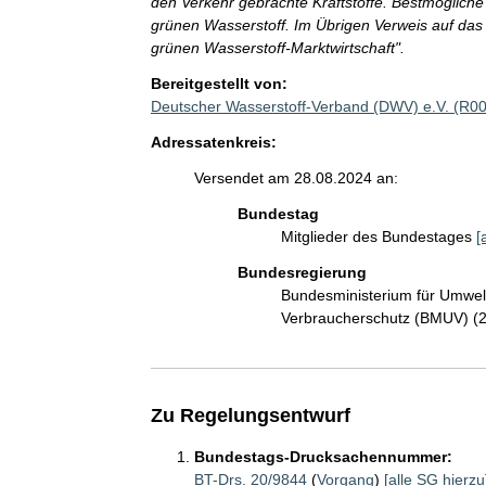
den Verkehr gebrachte Kraftstoffe. Bestmögliche
grünen Wasserstoff. Im Übrigen Verweis auf d
grünen Wasserstoff-Marktwirtschaft".
Bereitgestellt von:
Deutscher Wasserstoff-Verband (DWV) e.V. (R0
Adressatenkreis:
Versendet am 28.08.2024 an:
Bundestag
Mitglieder des Bundestages
[
Bundesregierung
Bundesministerium für Umwelt
Verbraucherschutz (BMUV) (
Zu Regelungsentwurf
Bundestags-Drucksachennummer:
BT-Drs. 20/9844
(
Vorgang
)
[alle SG hierzu