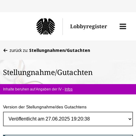
Direk
zum
Men
Lobbyregister
Inhal
öffne
Sie
zurück zu:
Stellungnahmen/Gutachten
befinden
sich
Stellungnahme/Gutachten
hier:
Inhalte beruhen auf Angaben der IV -
Infos
Version der Stellungnahme/des Gutachtens