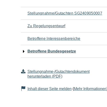
Navigation
Stellungnahme/Gutachten SG2409050007
für
Zu Regelungsentwurf
den
Betroffene Interessenbereiche
Seiteninhalt
Betroffene Bundesgesetze
Stellungnahme-/Gutachtendokument
herunterladen (PDF)
Inhalt dieser Seite melden
(
Mehr Informationen