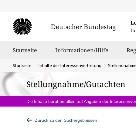
L
fü
Hauptnavigation
Startseite
Informationen/Hilfe
Reg
Sie
Startseite
Inhalte der Interessenvertretung
Stellungnahm
befinden
Stellungnahme/Gutachten
sich
hier:
Die Inhalte beruhen allein auf Angaben der Interessenver
Zurück zu den Suchergebnissen