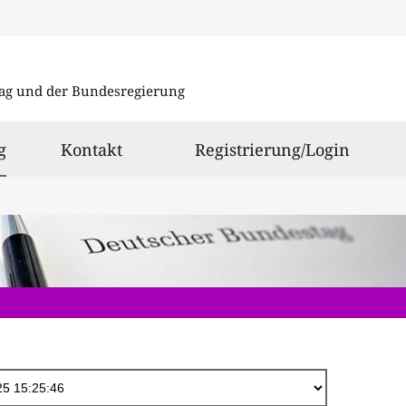
Direkt
zum
ag und der Bundesregierung
Inhalt
ausgewählt
g
Kontakt
Registrierung/Login