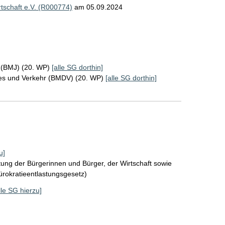
schaft e.V. (R000774)
am 05.09.2024
z (BMJ) (20. WP)
[alle SG dorthin]
ales und Verkehr (BMDV) (20. WP)
[alle SG dorthin]
u]
tung der Bürgerinnen und Bürger, der Wirtschaft sowie
Bürokratieentlastungsgesetz)
lle SG hierzu]