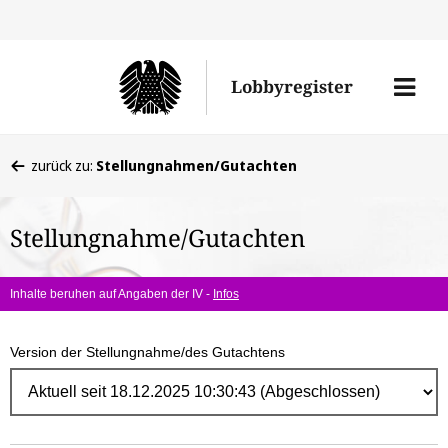
Direk
zum
Men
Lobbyregister
Inhal
öffne
Sie
zurück zu:
Stellungnahmen/Gutachten
befinden
sich
Stellungnahme/Gutachten
hier:
Inhalte beruhen auf Angaben der IV -
Infos
Version der Stellungnahme/des Gutachtens