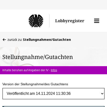
Direk
zum
Men
Lobbyregister
Inhal
öffne
Sie
zurück zu:
Stellungnahmen/Gutachten
befinden
sich
Stellungnahme/Gutachten
hier:
Inhalte beruhen auf Angaben der IV -
Infos
Version der Stellungnahme/des Gutachtens