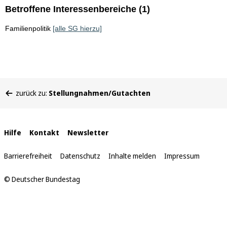
Betroffene Interessenbereiche (1)
Familienpolitik
[alle SG hierzu]
Sie
zurück zu:
Stellungnahmen/Gutachten
befinden
sich
hier:
Interne
Hilfe
Kontakt
Newsletter
Links
Barrierefreiheit
Datenschutz
Inhalte melden
Impressum
© Deutscher Bundestag