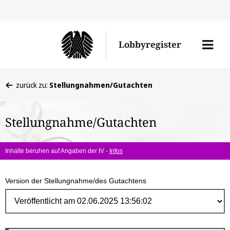
Direk
zum
Men
Lobbyregister
Inhal
öffne
Sie
zurück zu:
Stellungnahmen/Gutachten
befinden
sich
Stellungnahme/Gutachten
hier:
Inhalte beruhen auf Angaben der IV -
Infos
Version der Stellungnahme/des Gutachtens