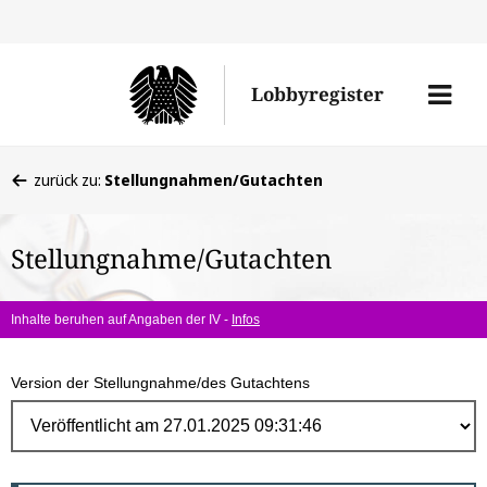
Direk
zum
Men
Lobbyregister
Inhal
öffne
Sie
zurück zu:
Stellungnahmen/Gutachten
befinden
sich
Stellungnahme/Gutachten
hier:
Inhalte beruhen auf Angaben der IV -
Infos
Version der Stellungnahme/des Gutachtens