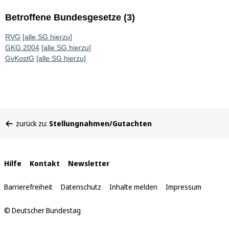
Betroffene Bundesgesetze (3)
RVG
[alle SG hierzu]
GKG 2004
[alle SG hierzu]
GvKostG
[alle SG hierzu]
Sie
zurück zu:
Stellungnahmen/Gutachten
befinden
sich
hier:
Interne
Hilfe
Kontakt
Newsletter
Links
Barrierefreiheit
Datenschutz
Inhalte melden
Impressum
© Deutscher Bundestag