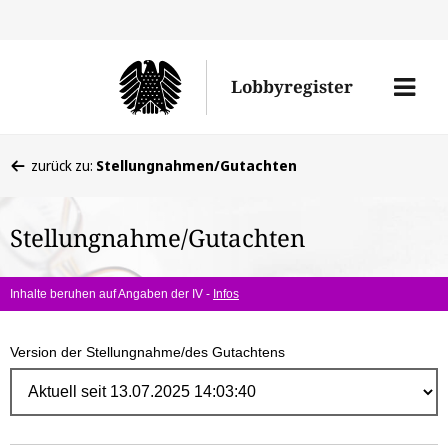
Direk
zum
Men
Lobbyregister
Inhal
öffne
Sie
zurück zu:
Stellungnahmen/Gutachten
befinden
sich
Stellungnahme/Gutachten
hier:
Inhalte beruhen auf Angaben der IV -
Infos
Version der Stellungnahme/des Gutachtens