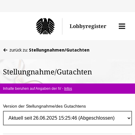
Direk
zum
Men
Lobbyregister
Inhal
öffne
Sie
zurück zu:
Stellungnahmen/Gutachten
befinden
sich
Stellungnahme/Gutachten
hier:
Inhalte beruhen auf Angaben der IV -
Infos
Version der Stellungnahme/des Gutachtens