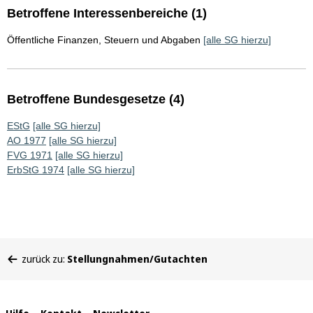
Betroffene Interessenbereiche (1)
Öffentliche Finanzen, Steuern und Abgaben
[alle SG hierzu]
Betroffene Bundesgesetze (4)
EStG
[alle SG hierzu]
AO 1977
[alle SG hierzu]
FVG 1971
[alle SG hierzu]
ErbStG 1974
[alle SG hierzu]
Sie
zurück zu:
Stellungnahmen/Gutachten
befinden
sich
hier: