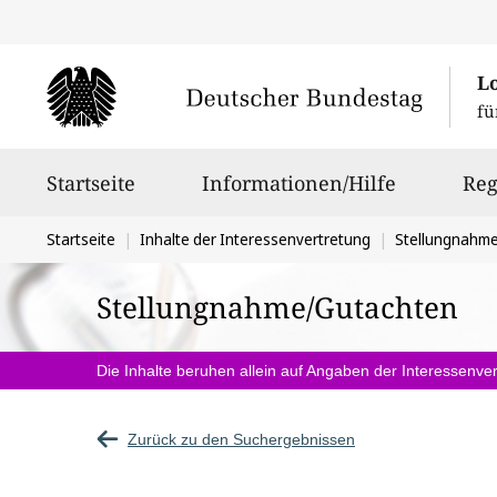
L
fü
Hauptnavigation
Startseite
Informationen/Hilfe
Reg
Sie
Startseite
Inhalte der Interessenvertretung
Stellungnahm
befinden
Stellungnahme/Gutachten
sich
hier:
Die Inhalte beruhen allein auf Angaben der Interessenver
Zurück zu den Suchergebnissen