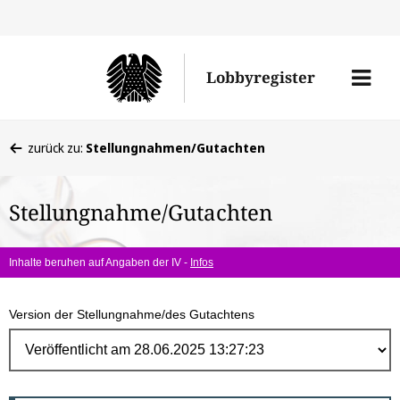
Direk
zum
Men
Lobbyregister
Inhal
öffne
Sie
zurück zu:
Stellungnahmen/Gutachten
befinden
sich
Stellungnahme/Gutachten
hier:
Inhalte beruhen auf Angaben der IV -
Infos
Version der Stellungnahme/des Gutachtens