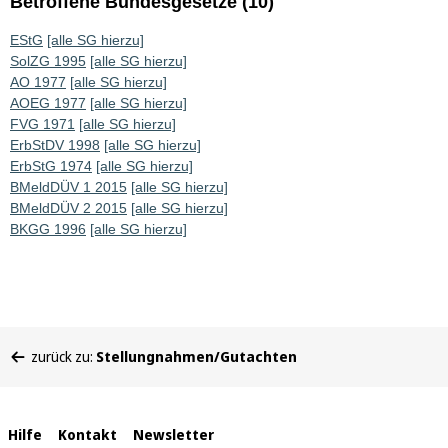
Betroffene Bundesgesetze (10)
EStG
[alle SG hierzu]
SolZG 1995
[alle SG hierzu]
AO 1977
[alle SG hierzu]
AOEG 1977
[alle SG hierzu]
FVG 1971
[alle SG hierzu]
ErbStDV 1998
[alle SG hierzu]
ErbStG 1974
[alle SG hierzu]
BMeldDÜV 1 2015
[alle SG hierzu]
BMeldDÜV 2 2015
[alle SG hierzu]
BKGG 1996
[alle SG hierzu]
Sie
zurück zu:
Stellungnahmen/Gutachten
befinden
sich
hier:
Interne
Hilfe
Kontakt
Newsletter