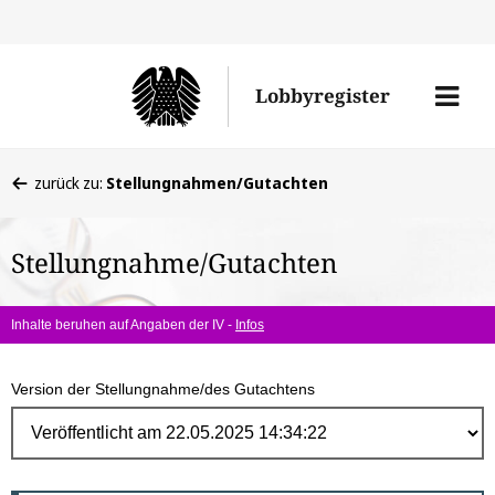
Direk
zum
Men
Lobbyregister
Inhal
öffne
Sie
zurück zu:
Stellungnahmen/Gutachten
befinden
sich
Stellungnahme/Gutachten
hier:
Inhalte beruhen auf Angaben der IV -
Infos
Version der Stellungnahme/des Gutachtens