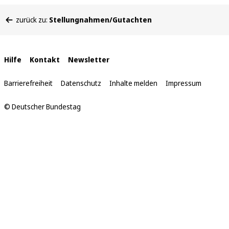
Sie
zurück zu:
Stellungnahmen/Gutachten
befinden
sich
hier:
Interne
Hilfe
Kontakt
Newsletter
Links
Barrierefreiheit
Datenschutz
Inhalte melden
Impressum
© Deutscher Bundestag