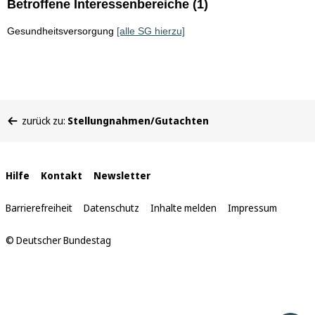
Betroffene Interessenbereiche (1)
Gesundheitsversorgung
[alle SG hierzu]
Sie
zurück zu:
Stellungnahmen/Gutachten
befinden
sich
hier:
Interne
Hilfe
Kontakt
Newsletter
Links
Barrierefreiheit
Datenschutz
Inhalte melden
Impressum
© Deutscher Bundestag