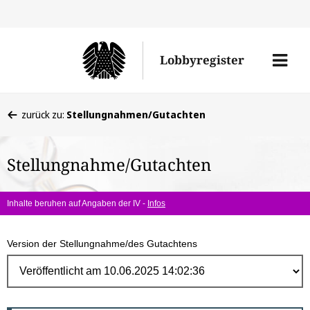
Direk
zum
Men
Lobbyregister
Inhal
öffne
Sie
zurück zu:
Stellungnahmen/Gutachten
befinden
sich
Stellungnahme/Gutachten
hier:
Inhalte beruhen auf Angaben der IV -
Infos
Version der Stellungnahme/des Gutachtens