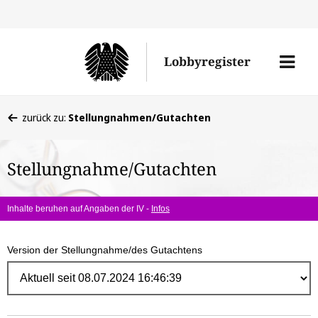
Direk
zum
Men
Lobbyregister
Inhal
öffne
Sie
zurück zu:
Stellungnahmen/Gutachten
befinden
sich
Stellungnahme/Gutachten
hier:
Inhalte beruhen auf Angaben der IV -
Infos
Version der Stellungnahme/des Gutachtens