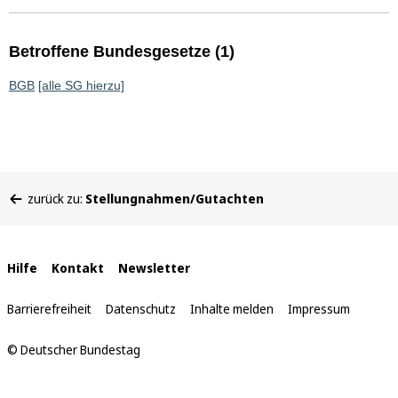
Betroffene Bundesgesetze (1)
BGB
[alle SG hierzu]
Sie
zurück zu:
Stellungnahmen/Gutachten
befinden
sich
hier:
Interne
Hilfe
Kontakt
Newsletter
Links
Barrierefreiheit
Datenschutz
Inhalte melden
Impressum
© Deutscher Bundestag