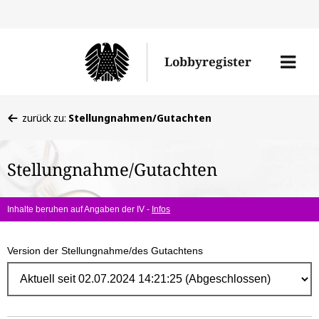
Direk
zum
Men
Lobbyregister
Inhal
öffne
Sie
zurück zu:
Stellungnahmen/Gutachten
befinden
sich
Stellungnahme/Gutachten
hier:
Inhalte beruhen auf Angaben der IV -
Infos
Version der Stellungnahme/des Gutachtens