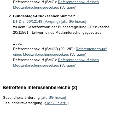
Referentenentwurf (BMG):
Referentenentwurf eines
Medizinforschungsgesetzes
(
Vorgang
)
Bundestags-Drucksachennummer:
BT-Drs. 20/12149
(
Vorgang
)
[alle SG hierzu]
zu dem Gesetzentwurf der Bundesregierung - Drucksache
20/11561 - Entwurf eines Medizinforschungsgesetzes
Zuvor:
Referentenentwurf (BMUV) (20. WP):
Referentenentwurf
eines Medizinforschungsgesetzes
(
Vorgang
)
Referentenentwurf (BMG):
Referentenentwurf eines
Medizinforschungsgesetzes
(
Vorgang
)
Betroffene Interessenbereiche (2)
Gesundheitsförderung
[alle SG hierzu]
Gesundheitsversorgung
[alle SG hierzu]