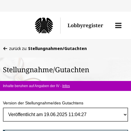
Direk
zum
Men
Lobbyregister
Inhal
öffne
Sie
zurück zu:
Stellungnahmen/Gutachten
befinden
sich
Stellungnahme/Gutachten
hier:
Inhalte beruhen auf Angaben der IV -
Infos
Version der Stellungnahme/des Gutachtens