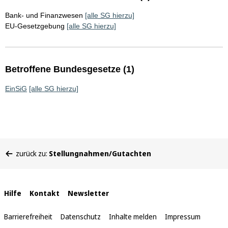
Bank- und Finanzwesen
[alle SG hierzu]
EU-Gesetzgebung
[alle SG hierzu]
Betroffene Bundesgesetze (1)
EinSiG
[alle SG hierzu]
Sie
zurück zu:
Stellungnahmen/Gutachten
befinden
sich
hier:
Interne
Hilfe
Kontakt
Newsletter
Links
Barrierefreiheit
Datenschutz
Inhalte melden
Impressum