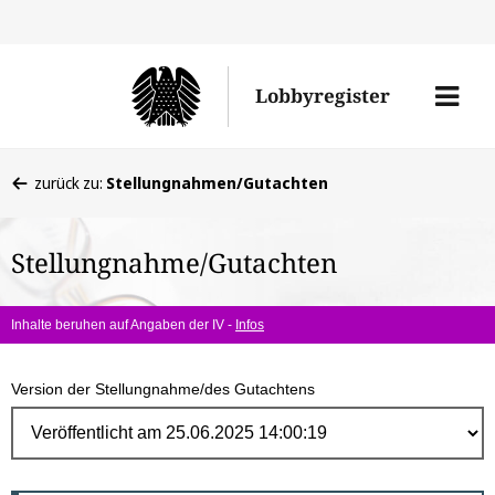
Direk
zum
Men
Lobbyregister
Inhal
öffne
Sie
zurück zu:
Stellungnahmen/Gutachten
befinden
sich
Stellungnahme/Gutachten
hier:
Inhalte beruhen auf Angaben der IV -
Infos
Version der Stellungnahme/des Gutachtens