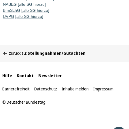
NABEG
[alle SG hierzu]
BImSchG
[alle SG hierzu]
UVPG
[alle SG hierzu]
Sie
zurück zu:
Stellungnahmen/Gutachten
befinden
sich
hier:
Interne
Hilfe
Kontakt
Newsletter
Links
Barrierefreiheit
Datenschutz
Inhalte melden
Impressum
© Deutscher Bundestag