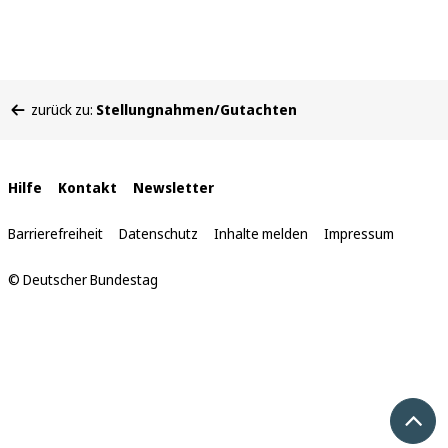
Sie
zurück zu:
Stellungnahmen/Gutachten
befinden
sich
hier:
Interne
Hilfe
Kontakt
Newsletter
Links
Barrierefreiheit
Datenschutz
Inhalte melden
Impressum
© Deutscher Bundestag
Nach