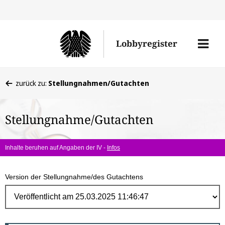
Direk
zum
Men
Lobbyregister
Inhal
öffne
Sie
zurück zu:
Stellungnahmen/Gutachten
befinden
sich
Stellungnahme/Gutachten
hier:
Inhalte beruhen auf Angaben der IV -
Infos
Version der Stellungnahme/des Gutachtens