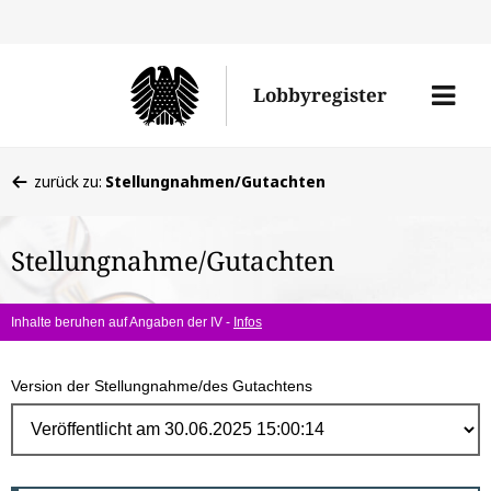
Direk
zum
Men
Lobbyregister
Inhal
öffne
Sie
zurück zu:
Stellungnahmen/Gutachten
befinden
sich
Stellungnahme/Gutachten
hier:
Inhalte beruhen auf Angaben der IV -
Infos
Version der Stellungnahme/des Gutachtens