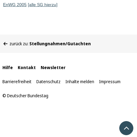
EnWG 2005
[alle SG hierzu]
Sie
zurück zu:
Stellungnahmen/Gutachten
befinden
sich
hier:
Interne
Hilfe
Kontakt
Newsletter
Links
Barrierefreiheit
Datenschutz
Inhalte melden
Impressum
© Deutscher Bundestag
Nach