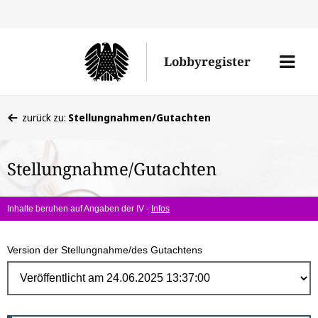
Direk
zum
Men
Lobbyregister
Inhal
öffne
Sie
zurück zu:
Stellungnahmen/Gutachten
befinden
sich
Stellungnahme/Gutachten
hier:
Inhalte beruhen auf Angaben der IV -
Infos
Version der Stellungnahme/des Gutachtens