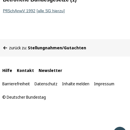
PflSchAnwV 1992
[alle SG hierzu]
Sie
zurück zu:
Stellungnahmen/Gutachten
befinden
sich
hier:
Interne
Hilfe
Kontakt
Newsletter
Links
Barrierefreiheit
Datenschutz
Inhalte melden
Impressum
© Deutscher Bundestag