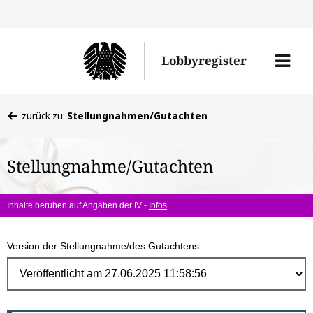
Direk
zum
Men
Lobbyregister
Inhal
öffne
Sie
zurück zu:
Stellungnahmen/Gutachten
befinden
sich
Stellungnahme/Gutachten
hier:
Inhalte beruhen auf Angaben der IV -
Infos
Version der Stellungnahme/des Gutachtens