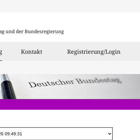
Direkt
zum
ag und der Bundesregierung
Inhalt
ausgewählt
g
Kontakt
Registrierung/Login