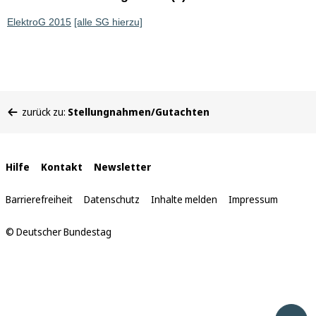
ElektroG 2015
[alle SG hierzu]
Sie
zurück zu:
Stellungnahmen/Gutachten
befinden
sich
hier:
Interne
Hilfe
Kontakt
Newsletter
Links
Barrierefreiheit
Datenschutz
Inhalte melden
Impressum
© Deutscher Bundestag