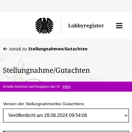
Direk
zum
Men
Lobbyregister
Inhal
öffne
Sie
zurück zu:
Stellungnahmen/Gutachten
befinden
sich
Stellungnahme/Gutachten
hier:
Inhalte beruhen auf Angaben der IV -
Infos
Version der Stellungnahme/des Gutachtens