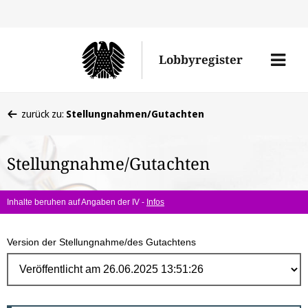
Direk
zum
Men
Lobbyregister
Inhal
öffne
Sie
zurück zu:
Stellungnahmen/Gutachten
befinden
sich
Stellungnahme/Gutachten
hier:
Inhalte beruhen auf Angaben der IV -
Infos
Version der Stellungnahme/des Gutachtens