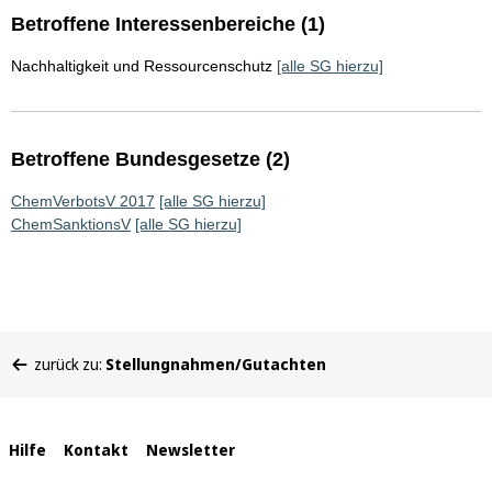
Betroffene Interessenbereiche (1)
Nachhaltigkeit und Ressourcenschutz
[alle SG hierzu]
Betroffene Bundesgesetze (2)
ChemVerbotsV 2017
[alle SG hierzu]
ChemSanktionsV
[alle SG hierzu]
Sie
zurück zu:
Stellungnahmen/Gutachten
befinden
sich
hier:
Interne
Hilfe
Kontakt
Newsletter
Links