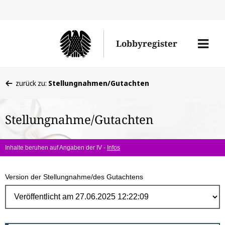
Direk
zum
Men
Lobbyregister
Inhal
öffne
Sie
zurück zu:
Stellungnahmen/Gutachten
befinden
sich
Stellungnahme/Gutachten
hier:
Inhalte beruhen auf Angaben der IV -
Infos
Version der Stellungnahme/des Gutachtens