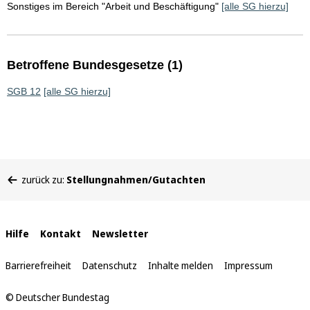
Sonstiges im Bereich "Arbeit und Beschäftigung"
[alle SG hierzu]
Betroffene Bundesgesetze (1)
SGB 12
[alle SG hierzu]
Sie
zurück zu:
Stellungnahmen/Gutachten
befinden
sich
hier:
Interne
Hilfe
Kontakt
Newsletter
Links
Barrierefreiheit
Datenschutz
Inhalte melden
Impressum
© Deutscher Bundestag