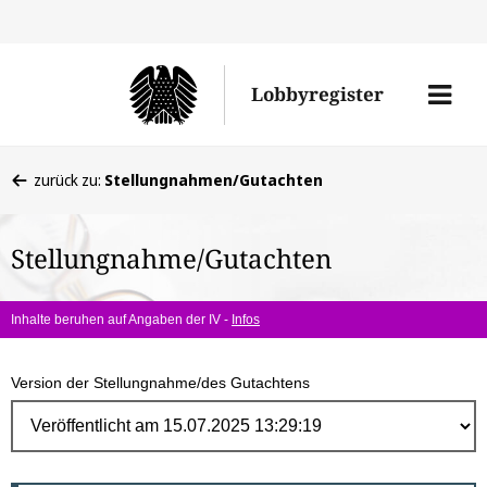
Direk
zum
Men
Lobbyregister
Inhal
öffne
Sie
zurück zu:
Stellungnahmen/Gutachten
befinden
sich
Stellungnahme/Gutachten
hier:
Inhalte beruhen auf Angaben der IV -
Infos
Version der Stellungnahme/des Gutachtens