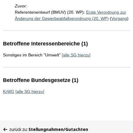
Zuvor:
Referentenentwurf (BMUV) (20. WP):
Erste Verordnung zur
Änderung der Gewerbeabfallverordnung (20. WP)
(
Vorgang
)
Betroffene Interessenbereiche (1)
Sonstiges im Bereich "Umwelt"
[alle SG hierzu]
Betroffene Bundesgesetze (1)
KrWG
[alle SG hierzu]
Sie
zurück zu:
Stellungnahmen/Gutachten
befinden