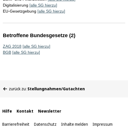
Digitalisierung
[alle SG hierzu]
EU-Gesetzgebung
[alle SG hierzu]
Betroffene Bundesgesetze (2)
ZAG 2018
[alle SG hierzu]
BGB
[alle SG hierzu]
Sie
zurück zu:
Stellungnahmen/Gutachten
befinden
sich
hier:
Interne
Hilfe
Kontakt
Newsletter
Links
Barrierefreiheit
Datenschutz
Inhalte melden
Impressum