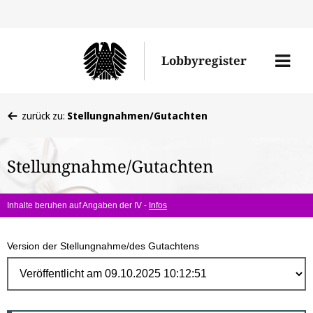
Direk
zum
Men
Lobbyregister
Inhal
öffne
Sie
zurück zu:
Stellungnahmen/Gutachten
befinden
sich
Stellungnahme/Gutachten
hier:
Inhalte beruhen auf Angaben der IV -
Infos
Version der Stellungnahme/des Gutachtens